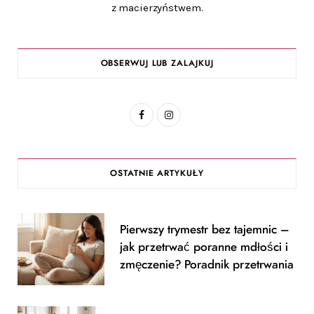
z macierzyństwem.
OBSERWUJ LUB ZALAJKUJ
F
I
a
n
c
s
OSTATNIE ARTYKUŁY
e
t
b
a
Pierwszy trymestr bez tajemnic –
o
g
jak przetrwać poranne mdłości i
o
r
zmęczenie? Poradnik przetrwania
k
a
m