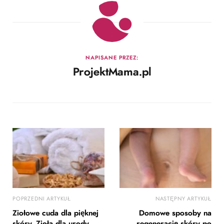
NAPISANE PRZEZ:
ProjektMama.pl
POPRZEDNI ARTYKUŁ
NASTĘPNY ARTYKUŁ
Ziołowe cuda dla pięknej
Domowe sposoby na
skóry. Zioła dla urody
regenerację skóry po