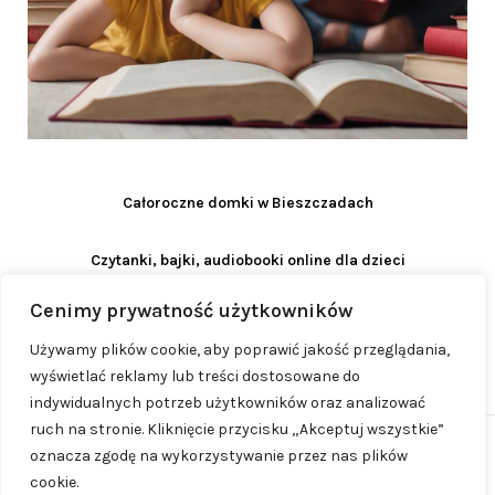
Całoroczne domki w Bieszczadach
Czytanki, bajki, audiobooki online dla dzieci
Cenimy prywatność użytkowników
Używamy plików cookie, aby poprawić jakość przeglądania,
wyświetlać reklamy lub treści dostosowane do
indywidualnych potrzeb użytkowników oraz analizować
ruch na stronie. Kliknięcie przycisku „Akceptuj wszystkie”
oznacza zgodę na wykorzystywanie przez nas plików
© 2023 - 2026
ProjektMama.pl
| Realizacja:
cookie.
www.woh.group
| Rozwiązania technologiczne:
iSerwer.pl