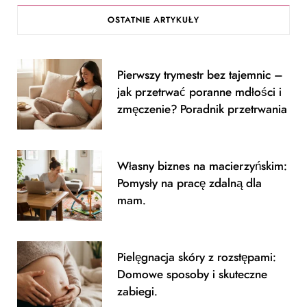
c
s
OSTATNIE ARTYKUŁY
e
t
b
a
Pierwszy trymestr bez tajemnic –
o
g
jak przetrwać poranne mdłości i
o
r
zmęczenie? Poradnik przetrwania
k
a
m
Własny biznes na macierzyńskim:
Pomysły na pracę zdalną dla
mam.
Pielęgnacja skóry z rozstępami:
Domowe sposoby i skuteczne
zabiegi.