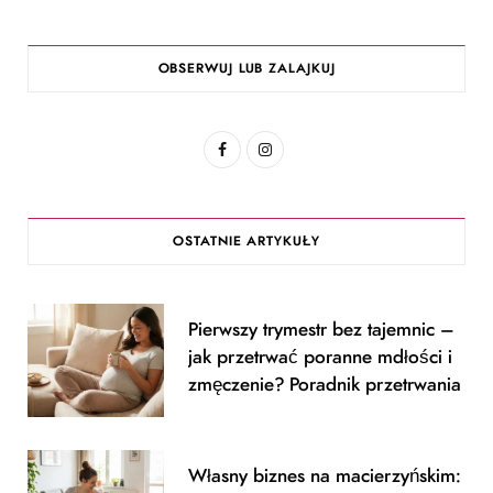
OBSERWUJ LUB ZALAJKUJ
F
I
a
n
c
s
OSTATNIE ARTYKUŁY
e
t
b
a
Pierwszy trymestr bez tajemnic –
o
g
jak przetrwać poranne mdłości i
o
r
zmęczenie? Poradnik przetrwania
k
a
m
Własny biznes na macierzyńskim: