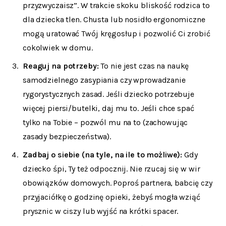
przyzwyczaisz”. W trakcie skoku bliskość rodzica to
dla dziecka tlen. Chusta lub nosidło ergonomiczne
mogą uratować Twój kręgosłup i pozwolić Ci zrobić
cokolwiek w domu.
Reaguj na potrzeby:
To nie jest czas na naukę
samodzielnego zasypiania czy wprowadzanie
rygorystycznych zasad. Jeśli dziecko potrzebuje
więcej piersi/butelki, daj mu to. Jeśli chce spać
tylko na Tobie – pozwól mu na to (zachowując
zasady bezpieczeństwa).
Zadbaj o siebie (na tyle, na ile to możliwe):
Gdy
dziecko śpi, Ty też odpocznij. Nie rzucaj się w wir
obowiązków domowych. Poproś partnera, babcię czy
przyjaciółkę o godzinę opieki, żebyś mogła wziąć
prysznic w ciszy lub wyjść na krótki spacer.