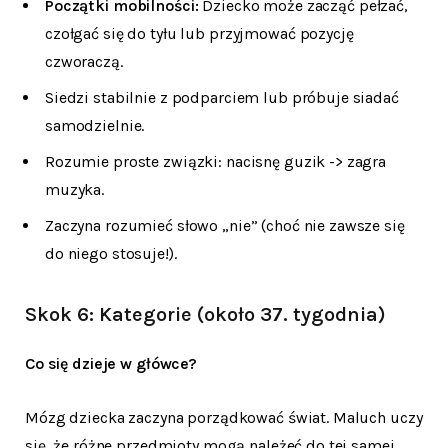
Początki mobilności:
Dziecko może zacząć pełzać,
czołgać się do tyłu lub przyjmować pozycję
czworaczą.
Siedzi stabilnie z podparciem lub próbuje siadać
samodzielnie.
Rozumie proste związki: nacisnę guzik -> zagra
muzyka.
Zaczyna rozumieć słowo „nie” (choć nie zawsze się
do niego stosuje!).
Skok 6: Kategorie (około 37. tygodnia)
Co się dzieje w główce?
Mózg dziecka zaczyna porządkować świat. Maluch uczy
się, że różne przedmioty mogą należeć do tej samej