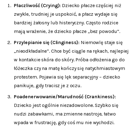
Płaczliwość (Crying):
Dziecko płacze częściej niż
zwykle, trudniej je uspokoić, a płacz wydaje się
bardziej żałosny lub histeryczny. Często rodzice
mają wrażenie, że dziecko płacze „bez powodu”.
Przylepianie się (Clinginess):
Niemowlę staje się
„nieodkładalne”. Chce być ciągle na rękach, najlepiej
w kontakcie skóra do skóry. Próba odłożenia go do
łóżeczka czy na matę kończy się natychmiastowym
protestem. Pojawia się lęk separacyjny – dziecko
panikuje, gdy tracisz je z oczu.
Poadenerwowanie/Marudność (Crankiness):
Dziecko jest ogólnie niezadowolone. Szybko się
nudzi zabawkami, ma zmienne nastroje, łatwo
wpada w frustrację, gdy coś mu nie wychodzi.