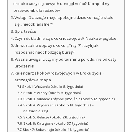
dziecko uczy się nowych umiejętności? Kompletny
przewodnik dla rodziców
Wstęp: Dlaczego moje spokojne dziecko nagle stało
się „nieodkładalne”?
Spis treści:
Czym dokładnie są skoki rozwojowe? Nauka w pigułce
Uniwersalne objawy skoku: „Trzy P”, czyli jak
rozpoznać nadchodzącą burzę?
Ważna uwaga: Liczymy od terminu porodu, nie od daty
urodzenia!
Kalendarz skoków rozwojowych w 1. roku życia –
szczegółowa mapa
Skok 1: Wrażenia (około 5. tygodnia)
Skok 2: Wzory (około 8. tygodnia)
Skok 3: Niuanse i płynne przejścia (około 12. tygodnia)
Skok 4: Wydarzenia (około 19. tygodnia) –
najtrudniejszy!
Skok 5: Relacje (około 26. tygodnia)
Skok 6: Kategorie (około 37. tygodnia)
Skok 7: Sekwencje (około 46. tygodnia)