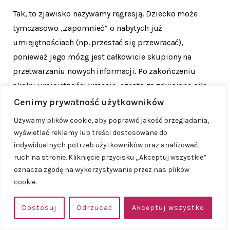
Tak, to zjawisko nazywamy regresją. Dziecko może
tymczasowo „zapomnieć” o nabytych już
umiejętnościach (np. przestać się przewracać),
ponieważ jego mózg jest całkowicie skupiony na
przetwarzaniu nowych informacji. Po zakończeniu
skoku umiejętności wracają, często ze zdwojoną siłą.
Cenimy prywatność użytkowników
Moje dziecko urodziło się miesiąc wcześniej. Kiedy
Używamy plików cookie, aby poprawić jakość przeglądania,
spodziewać się pierwszego skoku?
wyświetlać reklamy lub treści dostosowane do
indywidualnych potrzeb użytkowników oraz analizować
ruch na stronie. Kliknięcie przycisku „Akceptuj wszystkie”
Skoki liczymy według wieku korygowanego. Jeśli
oznacza zgodę na wykorzystywanie przez nas plików
dziecko urodziło się 4 tygodnie przed terminem,
cookie.
pierwszego skoku (normalnie ok. 5. tygodnia życia)
należy spodziewać się około 9. tygodnia jego życia (5
Dostosuj
Odrzucać
Akceptuj wszystko
tygodni standardowo + 4 tygodnie korekty).