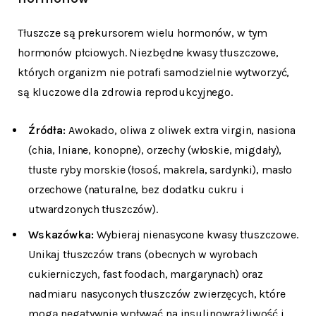
Tłuszcze są prekursorem wielu hormonów, w tym
hormonów płciowych. Niezbędne kwasy tłuszczowe,
których organizm nie potrafi samodzielnie wytworzyć,
są kluczowe dla zdrowia reprodukcyjnego.
Źródła:
Awokado, oliwa z oliwek extra virgin, nasiona
(chia, lniane, konopne), orzechy (włoskie, migdały),
tłuste ryby morskie (łosoś, makrela, sardynki), masło
orzechowe (naturalne, bez dodatku cukru i
utwardzonych tłuszczów).
Wskazówka:
Wybieraj nienasycone kwasy tłuszczowe.
Unikaj tłuszczów trans (obecnych w wyrobach
cukierniczych, fast foodach, margarynach) oraz
nadmiaru nasyconych tłuszczów zwierzęcych, które
mogą negatywnie wpływać na insulinowrażliwość i