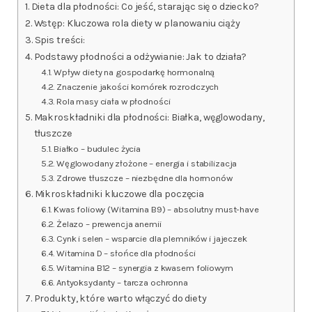
Dieta dla płodności: Co jeść, starając się o dziecko?
Wstęp: Kluczowa rola diety w planowaniu ciąży
Spis treści:
Podstawy płodności a odżywianie: Jak to działa?
Wpływ diety na gospodarkę hormonalną
Znaczenie jakości komórek rozrodczych
Rola masy ciała w płodności
Makroskładniki dla płodności: Białka, węglowodany,
tłuszcze
Białko – budulec życia
Węglowodany złożone – energia i stabilizacja
Zdrowe tłuszcze – niezbędne dla hormonów
Mikroskładniki kluczowe dla poczęcia
Kwas foliowy (Witamina B9) – absolutny must-have
Żelazo – prewencja anemii
Cynk i selen – wsparcie dla plemników i jajeczek
Witamina D – słońce dla płodności
Witamina B12 – synergia z kwasem foliowym
Antyoksydanty – tarcza ochronna
Produkty, które warto włączyć do diety