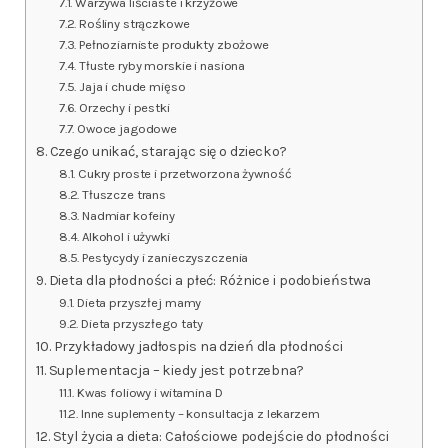
Warzywa liściaste i krzyżowe
Rośliny strączkowe
Pełnoziarniste produkty zbożowe
Tłuste ryby morskie i nasiona
Jaja i chude mięso
Orzechy i pestki
Owoce jagodowe
Czego unikać, starając się o dziecko?
Cukry proste i przetworzona żywność
Tłuszcze trans
Nadmiar kofeiny
Alkohol i używki
Pestycydy i zanieczyszczenia
Dieta dla płodności a płeć: Różnice i podobieństwa
Dieta przyszłej mamy
Dieta przyszłego taty
Przykładowy jadłospis na dzień dla płodności
Suplementacja – kiedy jest potrzebna?
Kwas foliowy i witamina D
Inne suplementy – konsultacja z lekarzem
Styl życia a dieta: Całościowe podejście do płodności