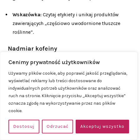
Wskazówka:
Czytaj etykiety i unikaj produktów
zawierających „częściowo uwodornione tłuszcze
roślinne”.
Nadmiar kofeiny
Cenimy prywatność użytkowników
Badania są sprzeczne, ale umiar jest zawsze wskazany.
Duże ilości kofeiny mogą być związane z wydłużonym
Używamy plików cookie, aby poprawić jakość przeglądania,
wyświetlać reklamy lub treści dostosowane do
czasem do poczęcia i zwiększonym ryzykiem
indywidualnych potrzeb użytkowników oraz analizować
poronienia.
ruch na stronie. Kliknięcie przycisku „Akceptuj wszystkie”
oznacza zgodę na wykorzystywanie przez nas plików
Wskazówka:
Ogranicz spożycie kawy do 1-2 filiżanek
cookie.
dziennie. Pamiętaj, że kofeina znajduje się także w
herbacie, napojach energetycznych i czekoladzie.
Dostosuj
Odrzucać
Akceptuj wszystko