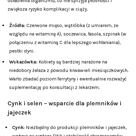
osłabienia organizmu, co nie sprzyja płodności i
zwiększa ryzyko komplikacji w ciąży.
Źródła:
Czerwone mięso, wątróbka (z umiarem, ze
względu na witaminę A), soczewica, fasola, szpinak (w
połączeniu z witaminą C dla lepszego wchłaniania),
pestki dyni.
Wskazówka:
Kobiety są bardziej narażone na
niedobory żelaza z powodu krwawień miesiączkowych.
Warto zbadać poziom ferrytyny i ewentualnie rozważyć
suplementację po konsultacji z lekarzem.
Cynk i selen – wsparcie dla plemników i
jajeczek
Cynk:
Niezbędny do produkcji plemników i jajeczek,
wpływa na syntezę DNA i stabilność chromosomów.