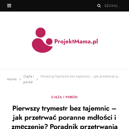
Ciąża i
Pierwszy trymestr bez tajemnic – jak przetrwać poranne mdłości i zmęczenie? Poradnik przetrwania
Home
poród
CIĄŻA I PORÓD
Pierwszy trymestr bez tajemnic –
jak przetrwać poranne mdłości i
zmęczenie? Poradnik przetrwania