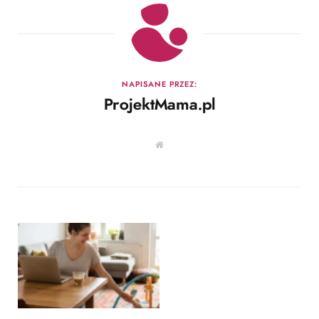
NAPISANE PRZEZ:
ProjektMama.pl
W
e
b
s
i
t
e