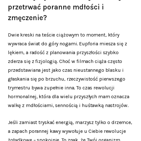
przetrwać poranne mdłości i
zmęczenie?
Dwie kreski na teście ciążowym to moment, który
wywraca świat do góry nogami. Eupforia miesza się z
lękiem, a radość z planowania przyszłości szybko
zderza się z fizjologią. Choć w filmach ciąża często
przedstawiana jest jako czas nieustannego blasku i
głaskania się po brzuchu, rzeczywistość pierwszego
trymestru bywa zupełnie inna. To czas rewolucji
hormonalnej, która dla wielu przyszłych mam oznacza
walkę z mdłościami, sennością i huśtawką nastrojów.
Jeśli zamiast tryskać energią, marzysz tylko o drzemce,
a zapach porannej kawy wywołuje u Ciebie rewolucje
żołądkowe – spokojnie. To znak, że Twój organizm