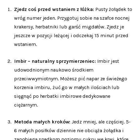
Zjedz coś przed wstaniem z łóżka:
Pusty żołądek to
wróg numer jeden. Przygotuj sobie na szafce nocnej
krakersy, herbatniki lub garść migdałów. Zjedz je
jeszcze w pozycji leżącej i odczekaj 15 minut przed
wstaniem.
Imbir – naturalny sprzymierzeniec:
Imbir jest
udowodnionym naukowo środkiem
przeciwwymiotnym. Możesz pić napar ze świeżego
korzenia imbiru, żuć go w małych ilościach lub
sięgnąć po herbatki imbirowe dedykowane
ciężarnym.
Metoda małych kroków:
Jedz mniej, ale częściej. 5-
6 małych posiłków dziennie nie obciąża żołądka i
zapobiega spadkom poziomu cukru we krwi, które