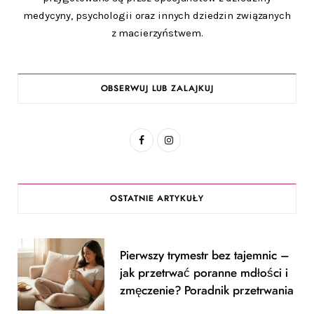
medycyny, psychologii oraz innych dziedzin związanych
z macierzyństwem.
OBSERWUJ LUB ZALAJKUJ
F
I
a
n
c
s
OSTATNIE ARTYKUŁY
e
t
b
a
Pierwszy trymestr bez tajemnic –
o
g
jak przetrwać poranne mdłości i
o
r
zmęczenie? Poradnik przetrwania
k
a