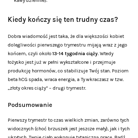
kawy dziennie).
Kiedy kończy się ten trudny czas?
Dobra wiadomość jest taka, że dla większości kobiet
dolegliwości pierwszego trymestru mijają wraz z jego
końcem, czyli około
13-14 tygodnia ciąży
. Wtedy
łożysko jest już w pełni wykształcone i przejmuje
produkcję hormonów, co stabilizuje Twój stan. Poziom
beta hCG spada, wraca energia, a Ty wkraczasz w tzw.
„złoty okres ciąży” – drugi trymestr.
Podsumowanie
Pierwszy trymestr to czas wielkich zmian, zarówno tych
widocznych (choć brzuszek jest jeszcze mały), jak i tych
ukrytych. Twoje ciało wykonuje tytaniczną pracę. Bądź