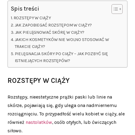
Spis treści
ROZSTĘPY W CIĄŻY
JAK ZAPOBIEGAĆ ROZSTĘPOM W CIĄŻY?
JAK PIELĘGNOWAĆ SKÓRĘ W CIĄŻY?
JAKICH KOSMETYKÓW NIE WOLNO STOSOWAĆ W
TRAKCIE CIĄŻY?
PIELĘGNACJA SKÓRY PO CIĄŻY – JAK POZBYĆ SIĘ
ISTNIEJĄCYCH ROZSTĘPÓW?
ROZSTĘPY W CIĄŻY
Rozstępy, nieestetyczne prążki paski lub linie na
skórze, pojawiają się, gdy ulega ona nadmiernemu
rozciągnięciu. To przypadłość wielu kobiet w ciąży, ale
również
nastolatków
, osób otyłych, lub ćwiczących
siłowo.