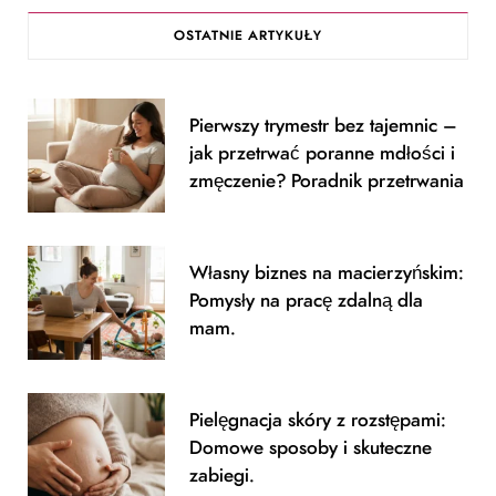
c
s
OSTATNIE ARTYKUŁY
e
t
b
a
Pierwszy trymestr bez tajemnic –
o
g
jak przetrwać poranne mdłości i
o
r
zmęczenie? Poradnik przetrwania
k
a
m
Własny biznes na macierzyńskim:
Pomysły na pracę zdalną dla
mam.
Pielęgnacja skóry z rozstępami:
Domowe sposoby i skuteczne
zabiegi.