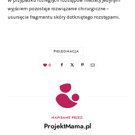
W przypadku rozległych rozstępów niestety jedynym
wyjściem pozostaje rozwiązanie chirurgiczne –
usunięcie fragmentu skóry dotkniętego rozstępami.
PIELĘGNACJA
0
NAPISANE PRZEZ:
ProjektMama.pl