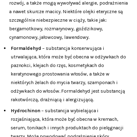
rozwój, a także mogą wywoływać alergie, podrażnienia
a nawet skurcze macicy. Niektóre olejki eteryczne są
szczególnie niebezpieczne w ciąży, takie jak:
bergamotkowy, rozmarynowy, goździkowy,
cynamonowy, jałowcowy, lawendowy.
Formaldehyd
– substancja konserwująca i
utrwalająca, która może być obecna w odżywkach do
paznokci, klejach do rzęs, kosmetykach do
keratynowego prostowania włosów, a także w
niektórych żelach do mycia twarzy, szamponach i
odżywkach do włosów. Formaldehyd jest substancją
rakotwórczą, drażniącą i alergizującą.
Hydrochinon
– substancja wybielająca i
rozjaśniająca, która może być obecna w kremach,
serum, tonikach i innych produktach do pielęgnacji
twarzy. Może powodować podrażnienie skóry,