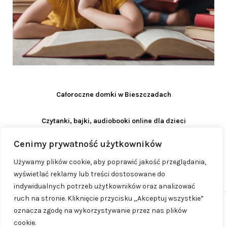
Całoroczne domki w Bieszczadach
Czytanki, bajki, audiobooki online dla dzieci
Cenimy prywatność użytkowników
Używamy plików cookie, aby poprawić jakość przeglądania,
wyświetlać reklamy lub treści dostosowane do
indywidualnych potrzeb użytkowników oraz analizować
ruch na stronie. Kliknięcie przycisku „Akceptuj wszystkie”
oznacza zgodę na wykorzystywanie przez nas plików
© 2023 - 2026
ProjektMama.pl
| Realizacja:
cookie.
www.woh.group
| Rozwiązania technologiczne:
iSerwer.pl