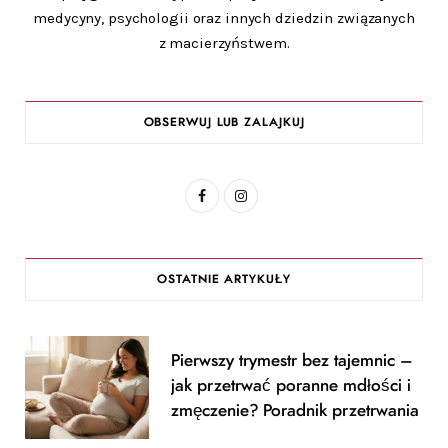
medycyny, psychologii oraz innych dziedzin związanych
z macierzyństwem.
OBSERWUJ LUB ZALAJKUJ
F
I
a
n
c
s
OSTATNIE ARTYKUŁY
e
t
b
a
Pierwszy trymestr bez tajemnic –
o
g
jak przetrwać poranne mdłości i
o
r
zmęczenie? Poradnik przetrwania
k
a