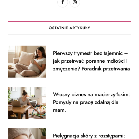
F
I
a
n
c
s
OSTATNIE ARTYKUŁY
e
t
b
a
Pierwszy trymestr bez tajemnic –
o
g
jak przetrwać poranne mdłości i
o
r
zmęczenie? Poradnik przetrwania
k
a
m
Własny biznes na macierzyńskim:
Pomysły na pracę zdalną dla
mam.
Pielęgnacja skóry z rozstępami: