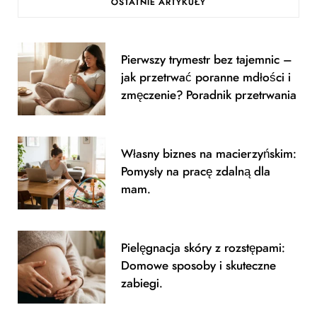
OSTATNIE ARTYKUŁY
e
t
b
a
Pierwszy trymestr bez tajemnic –
o
g
jak przetrwać poranne mdłości i
o
r
zmęczenie? Poradnik przetrwania
k
a
m
Własny biznes na macierzyńskim:
Pomysły na pracę zdalną dla
mam.
Pielęgnacja skóry z rozstępami:
Domowe sposoby i skuteczne
zabiegi.