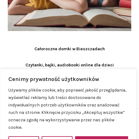
Całoroczne domki w Bieszczadach
Czytanki, bajki, audiobooki online dla dzieci
Cenimy prywatność użytkowników
Używamy plików cookie, aby poprawić jakość przeglądania,
wyświetlać reklamy lub treści dostosowane do
indywidualnych potrzeb użytkowników oraz analizować
ruch na stronie. Kliknięcie przycisku „Akceptuj wszystkie”
oznacza zgodę na wykorzystywanie przez nas plików
© 2023 - 2026
ProjektMama.pl
| Realizacja:
cookie.
www.woh.group
| Rozwiązania technologiczne:
iSerwer.pl