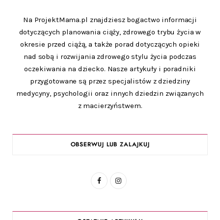
Na ProjektMama.pl znajdziesz bogactwo informacji
dotyczących planowania ciąży, zdrowego trybu życia w
okresie przed ciążą, a także porad dotyczących opieki
nad sobą i rozwijania zdrowego stylu życia podczas
oczekiwania na dziecko. Nasze artykuły i poradniki
przygotowane są przez specjalistów z dziedziny
medycyny, psychologii oraz innych dziedzin związanych
z macierzyństwem.
OBSERWUJ LUB ZALAJKUJ
F
I
a
n
c
s