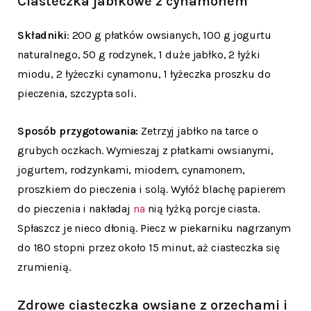
Ciasteczka jabłkowe z cynamonem
Składniki
: 200 g płatków owsianych, 100 g jogurtu
naturalnego, 50 g rodzynek, 1 duże jabłko, 2 łyżki
miodu, 2 łyżeczki cynamonu, 1 łyżeczka proszku do
pieczenia, szczypta soli.
Sposób przygotowania:
Zetrzyj jabłko na tarce o
grubych oczkach. Wymieszaj z płatkami owsianymi,
jogurtem, rodzynkami, miodem, cynamonem,
proszkiem do pieczenia i solą. Wyłóż blachę papierem
do pieczenia i nakładaj
na
nią łyżką porcje ciasta.
Spłaszcz je nieco dłonią. Piecz w piekarniku nagrzanym
do 180 stopni przez około 15 minut, aż ciasteczka się
zrumienią.
Zdrowe ciasteczka owsiane z orzechami i