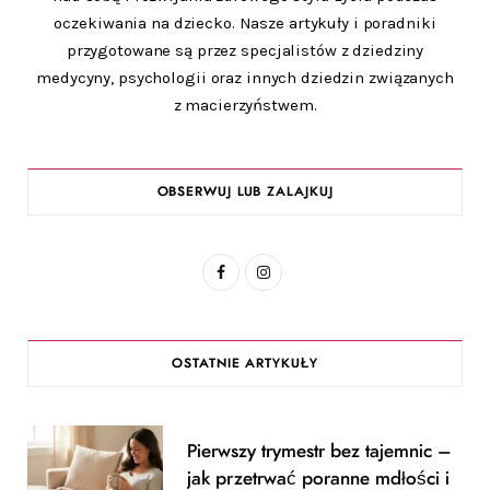
oczekiwania na dziecko. Nasze artykuły i poradniki
przygotowane są przez specjalistów z dziedziny
medycyny, psychologii oraz innych dziedzin związanych
z macierzyństwem.
OBSERWUJ LUB ZALAJKUJ
F
I
a
n
c
s
OSTATNIE ARTYKUŁY
e
t
b
a
Pierwszy trymestr bez tajemnic –
o
g
jak przetrwać poranne mdłości i