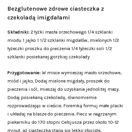
Bezglutenowe zdrowe ciasteczka z
czekoladą imigdałami
Składniki:
2 łyżki masła orzechowego 1/4 szklanki
miodu 1 jajko 1 1/2 szklanki migdałów, mielonych 1/2
łyżeczki proszku do pieczenia 1/4 łyżeczki soli 1/2
szklanki posiekanej gorzkiej czekolady
Przygotowanie:
W misce wymieszaj masło orzechowe,
miód i jajko. Dodaj mielone migdały, proszek do
pieczenia i sól, mieszaj do uzyskania jednolitej masy.
Dodaj posiekaną czekoladę, równomiernie
rozprowadzając w cieście. Foremką formuj małe placki
i układaj na blasze do pieczenia. Piecz w nagrzanym
piekarniku do 170 stopni Celsjusza przez około 10-12
minut, aż ciasteczka staną się lekko złociste.