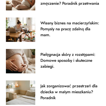
o
r
zmęczenie? Poradnik przetrwania
k
a
m
Własny biznes na macierzyńskim:
Pomysły na pracę zdalną dla
mam.
Pielęgnacja skóry z rozstępami:
Domowe sposoby i skuteczne
zabiegi.
Jak zorganizować przestrzeń dla
dziecka w małym mieszkaniu?
Poradnik