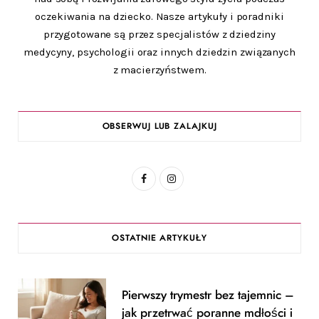
oczekiwania na dziecko. Nasze artykuły i poradniki
przygotowane są przez specjalistów z dziedziny
medycyny, psychologii oraz innych dziedzin związanych
z macierzyństwem.
OBSERWUJ LUB ZALAJKUJ
F
I
a
n
c
s
OSTATNIE ARTYKUŁY
e
t
b
a
Pierwszy trymestr bez tajemnic –
o
g
jak przetrwać poranne mdłości i