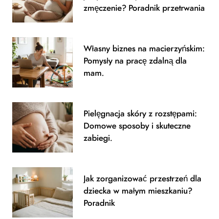
o
r
zmęczenie? Poradnik przetrwania
k
a
m
Własny biznes na macierzyńskim:
Pomysły na pracę zdalną dla
mam.
Pielęgnacja skóry z rozstępami:
Domowe sposoby i skuteczne
zabiegi.
Jak zorganizować przestrzeń dla
dziecka w małym mieszkaniu?
Poradnik