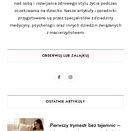
nad sobą i rozwijania zdrowego stylu życia podczas
oczekiwania na dziecko. Nasze artykuły i poradniki
przygotowane są przez specjalistów z dziedziny
medycyny, psychologii oraz innych dziedzin związanych
z macierzyństwem.
OBSERWUJ LUB ZALAJKUJ
F
I
a
n
c
s
OSTATNIE ARTYKUŁY
e
t
b
a
Pierwszy trymestr bez tajemnic –
o
g