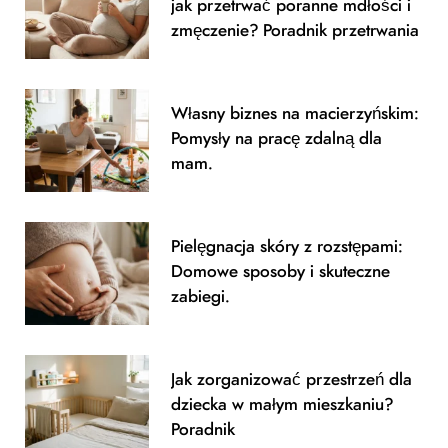
jak przetrwać poranne mdłości i
o
r
zmęczenie? Poradnik przetrwania
k
a
m
Własny biznes na macierzyńskim:
Pomysły na pracę zdalną dla
mam.
Pielęgnacja skóry z rozstępami:
Domowe sposoby i skuteczne
zabiegi.
Jak zorganizować przestrzeń dla
dziecka w małym mieszkaniu?
Poradnik