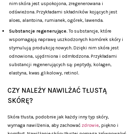
nim skóra jest uspokojona, zregenerowana i
odświeżona. Przykładami składników kojących jest
aloes, alantoina, rumianek, ogórek, lawenda.
Substancje regenerujące
. To substancje, które
wspomagają naprawę uszkodzonych komórek skóry i
stymulują produkcję nowych. Dzięki nim skóra jest
odnowiona, ujędrniona i odmłodzona. Przykładami
substancji regenerujących są: peptydy, kolagen,
elastyna, kwas glikolowy, retinol.
CZY NALEŻY NAWILŻAĆ TŁUSTĄ
SKÓRĘ?
Skóra tłusta, podobnie jak każdy inny typ skóry,
wymaga nawilżenia, aby zachować
zdrowie
, piękno i
komfort. Nawilżanie skóry tłustej pomaga zrównoważyć