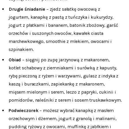
Drugie śniadanie
– zjedz sałatkę owocową z
jogurtem, kanapkę z pastą z tuńczyka i kukurydzy,
jogurt z płatkami i bananem, batonik zbożowy, garść
orzechów i suszonych owoców, kawałek ciasta
marchewkowego, smoothie z mlekiem, owocami i
szpinakiem.
Obiad
– sięgnij po zupę jarzynową z makaronem,
kotlet schabowy z ziemniakami i surówką z kapusty,
rybę pieczoną z ryżem i warzywami, gulasz z indyka z
kaszą i buraczkami, zapiekankę z makaronem,
mięsem mielonym i serem, leczo z papryki, cukinii i
pomidorów, naleśniki z serem i sosem truskawkowym.
Podwieczorek
– możesz wybrać kanapkę z masłem
orzechowym i dżemem, jogurt z granolą i malinami,
pudding ryżowy z owocami, muffinkę z jabłkiem i