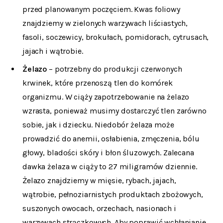
przed planowanym poczęciem. Kwas foliowy
znajdziemy w zielonych warzywach liściastych,
fasoli, soczewicy, brokułach, pomidorach, cytrusach,
jajach i wątrobie.
Żelazo
– potrzebny do produkcji czerwonych
krwinek, które przenoszą tlen do komórek
organizmu. W ciąży zapotrzebowanie na żelazo
wzrasta, ponieważ musimy dostarczyć tlen zarówno
sobie, jak i dziecku. Niedobór żelaza może
prowadzić do anemii, osłabienia, zmęczenia, bólu
głowy, bladości skóry i błon śluzowych. Zalecana
dawka żelaza w ciąży to 27 miligramów dziennie.
Żelazo znajdziemy w mięsie, rybach, jajach,
wątrobie, pełnoziarnistych produktach zbożowych,
suszonych owocach, orzechach, nasionach i
warzywach strączkowych. Aby poprawić wchłanianie