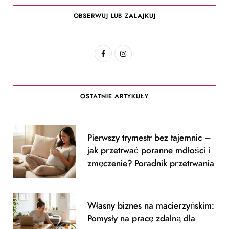
OBSERWUJ LUB ZALAJKUJ
F
I
a
n
c
s
OSTATNIE ARTYKUŁY
e
t
b
a
Pierwszy trymestr bez tajemnic –
o
g
jak przetrwać poranne mdłości i
o
r
zmęczenie? Poradnik przetrwania
k
a
m
Własny biznes na macierzyńskim:
Pomysły na pracę zdalną dla