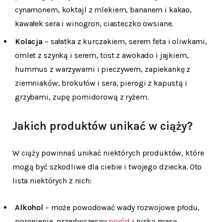
cynamonem, koktajl z mlekiem, bananem i kakao,
kawałek sera i winogron, ciasteczko owsiane.
Kolacja
– sałatka z kurczakiem, serem feta i oliwkami,
omlet z szynką i serem, tost z awokado i jajkiem,
hummus z warzywami i pieczywem, zapiekankę z
ziemniaków, brokułów i sera, pierogi z kapustą i
grzybami, zupę pomidorową z ryżem.
Jakich produktów unikać w ciąży?
W ciąży powinnaś unikać niektórych produktów, które
mogą być szkodliwe dla ciebie i twojego dziecka. Oto
lista niektórych z nich:
Alkohol
– może powodować wady rozwojowe płodu,
poronienia, przedwczesny
poród
i niską masę